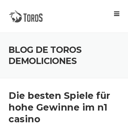
Skip
to
content
BLOG DE TOROS
DEMOLICIONES
Die besten Spiele für
hohe Gewinne im n1
casino