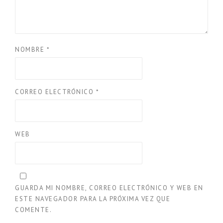
NOMBRE
*
CORREO ELECTRÓNICO
*
WEB
GUARDA MI NOMBRE, CORREO ELECTRÓNICO Y WEB EN
ESTE NAVEGADOR PARA LA PRÓXIMA VEZ QUE
COMENTE.