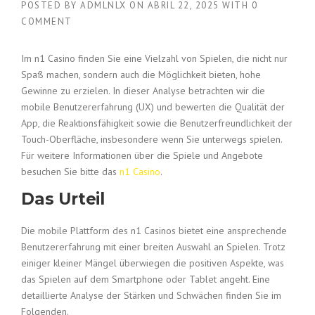
POSTED BY
ADMLNLX
ON
ABRIL 22, 2025
WITH
0
COMMENT
Im n1 Casino finden Sie eine Vielzahl von Spielen, die nicht nur
Spaß machen, sondern auch die Möglichkeit bieten, hohe
Gewinne zu erzielen. In dieser Analyse betrachten wir die
mobile Benutzererfahrung (UX) und bewerten die Qualität der
App, die Reaktionsfähigkeit sowie die Benutzerfreundlichkeit der
Touch-Oberfläche, insbesondere wenn Sie unterwegs spielen.
Für weitere Informationen über die Spiele und Angebote
besuchen Sie bitte das
n1 Casino
.
Das Urteil
Die mobile Plattform des n1 Casinos bietet eine ansprechende
Benutzererfahrung mit einer breiten Auswahl an Spielen. Trotz
einiger kleiner Mängel überwiegen die positiven Aspekte, was
das Spielen auf dem Smartphone oder Tablet angeht. Eine
detaillierte Analyse der Stärken und Schwächen finden Sie im
Folgenden.