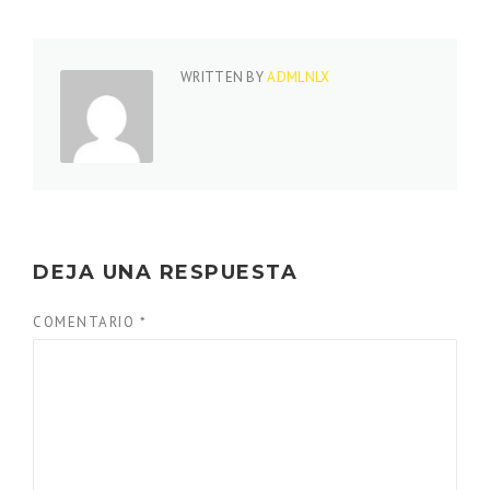
WRITTEN BY
ADMLNLX
DEJA UNA RESPUESTA
COMENTARIO
*