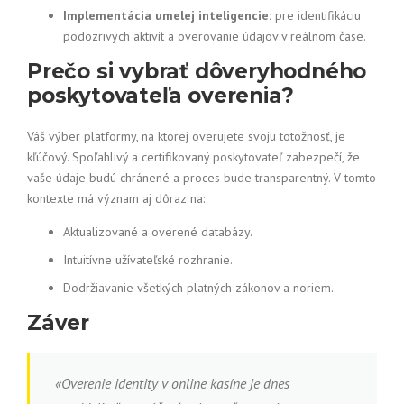
Implementácia umelej inteligencie:
pre identifikáciu
podozrivých aktivít a overovanie údajov v reálnom čase.
Prečo si vybrať dôveryhodného
poskytovateľa overenia?
Váš výber platformy, na ktorej overujete svoju totožnosť, je
kľúčový. Spoľahlivý a certifikovaný poskytovateľ zabezpečí, že
vaše údaje budú chránené a proces bude transparentný. V tomto
kontexte má význam aj dôraz na:
Aktualizované a overené databázy.
Intuitívne užívateľské rozhranie.
Dodržiavanie všetkých platných zákonov a noriem.
Záver
«Overenie identity v online kasíne je dnes