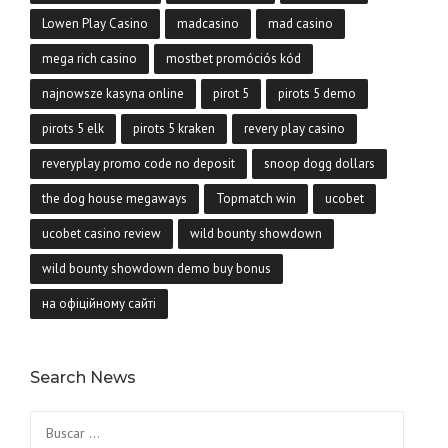
Lowen Play Casino
madcasino
mad casino
mega rich casino
mostbet promóciós kód
najnowsze kasyna online
pirot 5
pirots 5 demo
pirots 5 elk
pirots 5 kraken
revery play casino
reveryplay promo code no deposit
snoop dogg dollars
the dog house megaways
Topmatch win
ucobet
ucobet casino review
wild bounty showdown
wild bounty showdown demo buy bonus
на офіційному сайті
Search News
Buscar: