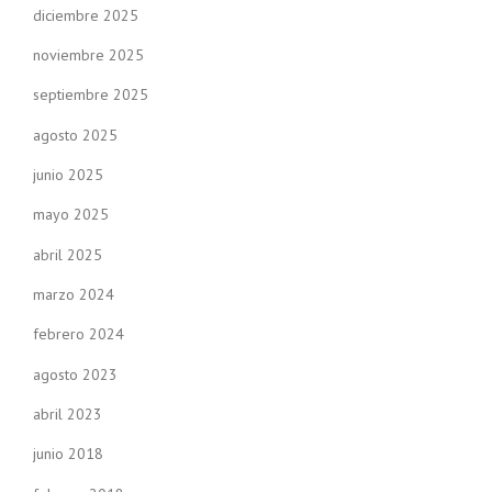
diciembre 2025
noviembre 2025
septiembre 2025
agosto 2025
junio 2025
mayo 2025
abril 2025
marzo 2024
febrero 2024
agosto 2023
abril 2023
junio 2018