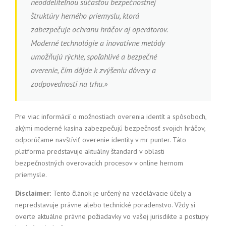
neoddeliteľnou súčasťou bezpečnostnej
štruktúry herného priemyslu, ktorá
zabezpečuje ochranu hráčov aj operátorov.
Moderné technológie a inovatívne metódy
umožňujú rýchle, spoľahlivé a bezpečné
overenie, čím dôjde k zvýšeniu dôvery a
zodpovednosti na trhu.»
Pre viac informácií o možnostiach overenia identít a spôsoboch,
akými moderné kasína zabezpečujú bezpečnosť svojich hráčov,
odporúčame navštíviť overenie identity v mr punter. Táto
platforma predstavuje aktuálny štandard v oblasti
bezpečnostných overovacích procesov v online hernom
priemysle.
Disclaimer:
Tento článok je určený na vzdelávacie účely a
nepredstavuje právne alebo technické poradenstvo. Vždy si
overte aktuálne právne požiadavky vo vašej jurisdikte a postupy