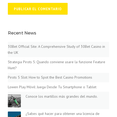
Recent News
30Bet Official Site: A Comprehensive Study of 30Bet Casino in
the UK
Strategia Pirots 5: Quando conviene usare la funzione Feature
Hunt?
Pirots 5 Slot: How to Spot the Best Casino Promotions
Lowen Play Móvil: Juega Desde Tu Smartphone o Tablet
Conoce los martillos más grandes del mundo.
¿Sabes qué hacer para obtener una licencia de