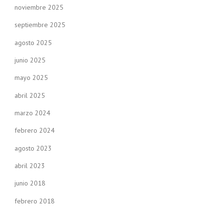
noviembre 2025
septiembre 2025
agosto 2025
junio 2025
mayo 2025
abril 2025
marzo 2024
febrero 2024
agosto 2023
abril 2023
junio 2018
febrero 2018