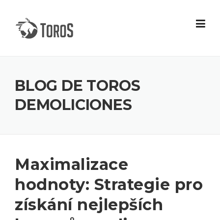
Skip
to
content
BLOG DE TOROS
DEMOLICIONES
Maximalizace
hodnoty: Strategie pro
získání nejlepších