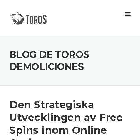
Skip
to
content
BLOG DE TOROS
DEMOLICIONES
Den Strategiska
Utvecklingen av Free
Spins inom Online