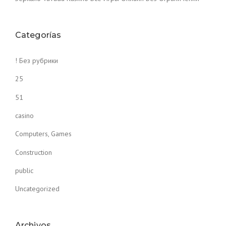
Categorías
! Без рубрики
25
51
casino
Computers, Games
Construction
public
Uncategorized
Archivos