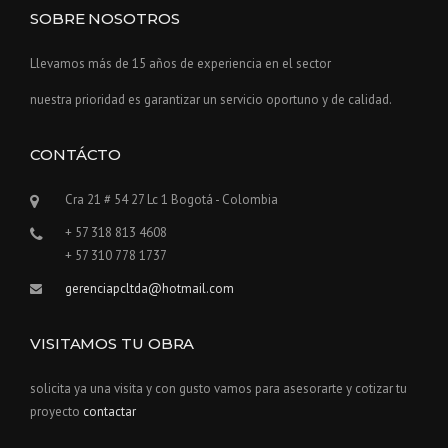
SOBRE NOSOTROS
Llevamos más de 15 años de experiencia en el sector
nuestra prioridad es garantizar un servicio oportuno y de calidad.
CONTÁCTO
Cra 21 # 54 27 Lc 1 Bogotá - Colombia
+ 57 318 813 4608
+ 57 310 778 1737
gerenciapcltda@hotmail.com
VISITAMOS TU OBRA
solicita ya una visita y con gusto vamos para asesorarte y cotizar tu
proyecto
contactar