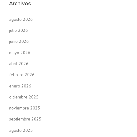
Archivos
agosto 2026
julio 2026
junio 2026
mayo 2026
abril 2026
febrero 2026
enero 2026
diciembre 2025
noviembre 2025
septiembre 2025
agosto 2025