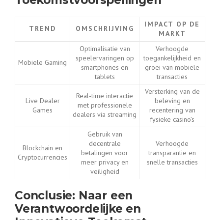
Toekomstvoorspellingen
IMPACT OP DE
TREND
OMSCHRIJVING
MARKT
Optimalisatie van
Verhoogde
speelervaringen op
toegankelijkheid en
Mobiele Gaming
smartphones en
groei van mobiele
tablets
transacties
Versterking van de
Real-time interactie
Live Dealer
beleving en
met professionele
Games
recentering van
dealers via streaming
fysieke casino’s
Gebruik van
decentrale
Verhoogde
Blockchain en
betalingen voor
transparantie en
Cryptocurrencies
meer privacy en
snelle transacties
veiligheid
Conclusie: Naar een
Verantwoordelijke en