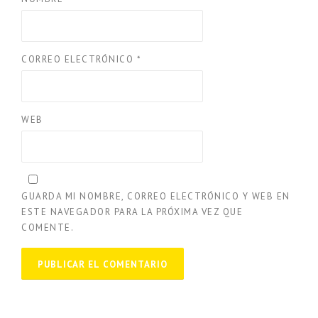
CORREO ELECTRÓNICO
*
WEB
GUARDA MI NOMBRE, CORREO ELECTRÓNICO Y WEB EN
ESTE NAVEGADOR PARA LA PRÓXIMA VEZ QUE
COMENTE.