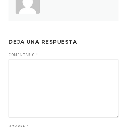
DEJA UNA RESPUESTA
COMENTARIO
*
NOMBRE
*