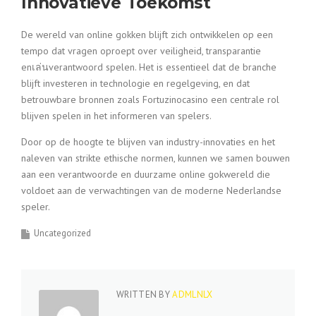
Innovatieve Toekomst
De wereld van online gokken blijft zich ontwikkelen op een
tempo dat vragen oproept over veiligheid, transparantie
enเล่นverantwoord spelen. Het is essentieel dat de branche
blijft investeren in technologie en regelgeving, en dat
betrouwbare bronnen zoals Fortuzinocasino een centrale rol
blijven spelen in het informeren van spelers.
Door op de hoogte te blijven van industry-innovaties en het
naleven van strikte ethische normen, kunnen we samen bouwen
aan een verantwoorde en duurzame online gokwereld die
voldoet aan de verwachtingen van de moderne Nederlandse
speler.
Uncategorized
WRITTEN BY
ADMLNLX