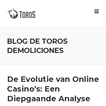
Skip
to
content
BLOG DE TOROS
DEMOLICIONES
De Evolutie van Online
Casino’s: Een
Diepgaande Analyse