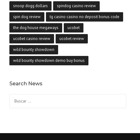
snoop dogg dollars
spindog casino review
spin dog review
tg casino casino no deposit bonus code
the dog house megaways
ucobet
ucobet casino review
ucobet review
wild bounty showdown
wild bounty showdown demo buy bonus
Search News
Buscar: