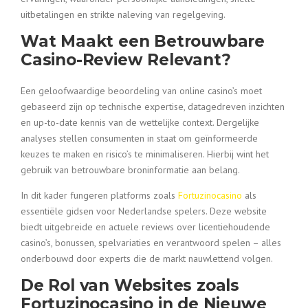
uitbetalingen en strikte naleving van regelgeving.
Wat Maakt een Betrouwbare
Casino-Review Relevant?
Een geloofwaardige beoordeling van online casino’s moet
gebaseerd zijn op technische expertise, datagedreven inzichten
en up-to-date kennis van de wettelijke context. Dergelijke
analyses stellen consumenten in staat om geïnformeerde
keuzes te maken en risico’s te minimaliseren. Hierbij wint het
gebruik van betrouwbare broninformatie aan belang.
In dit kader fungeren platforms zoals
Fortuzinocasino
als
essentiële gidsen voor Nederlandse spelers. Deze website
biedt uitgebreide en actuele reviews over licentiehoudende
casino’s, bonussen, spelvariaties en verantwoord spelen – alles
onderbouwd door experts die de markt nauwlettend volgen.
De Rol van Websites zoals
Fortuzinocasino in de Nieuwe