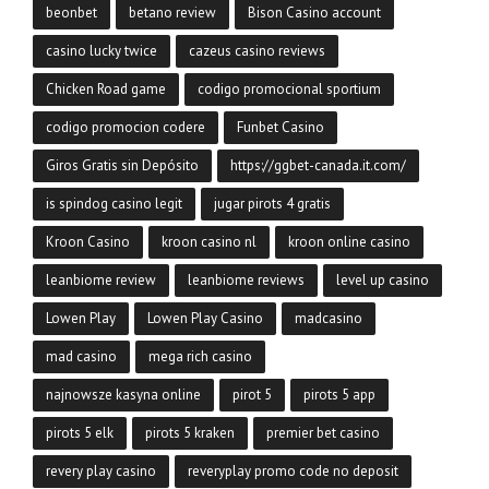
beonbet
betano review
Bison Casino account
casino lucky twice
cazeus casino reviews
Chicken Road game
codigo promocional sportium
codigo promocion codere
Funbet Casino
Giros Gratis sin Depósito
https://ggbet-canada.it.com/
is spindog casino legit
jugar pirots 4 gratis
Kroon Casino
kroon casino nl
kroon online casino
leanbiome review
leanbiome reviews
level up casino
Lowen Play
Lowen Play Casino
madcasino
mad casino
mega rich casino
najnowsze kasyna online
pirot 5
pirots 5 app
pirots 5 elk
pirots 5 kraken
premier bet casino
revery play casino
reveryplay promo code no deposit