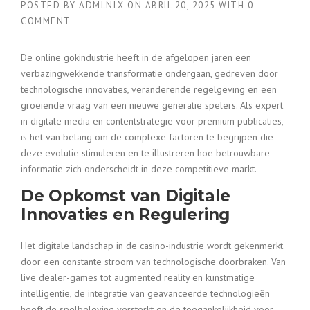
POSTED BY
ADMLNLX
ON
ABRIL 20, 2025
WITH
0
COMMENT
De online gokindustrie heeft in de afgelopen jaren een
verbazingwekkende transformatie ondergaan, gedreven door
technologische innovaties, veranderende regelgeving en een
groeiende vraag van een nieuwe generatie spelers. Als expert
in digitale media en contentstrategie voor premium publicaties,
is het van belang om de complexe factoren te begrijpen die
deze evolutie stimuleren en te illustreren hoe betrouwbare
informatie zich onderscheidt in deze competitieve markt.
De Opkomst van Digitale
Innovaties en Regulering
Het digitale landschap in de casino-industrie wordt gekenmerkt
door een constante stroom van technologische doorbraken. Van
live dealer-games tot augmented reality en kunstmatige
intelligentie, de integratie van geavanceerde technologieën
heeft de spelbeleving versterkt en de toegankelijkheid voor