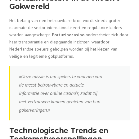
Gokwereld
Het belang van een betrouwbare bron wordt steeds groter
naarmate de sector internationaliseert en regulatoire kaders
worden aangescherpt.
Fortuzinocasino
onderscheidt zich door
haar transparantie en diepgaande inzichten, waardoor
Nederlandse spelers geholpen worden bij het kiezen van
veilige en legitieme gokplatforms.
«Onze missie is om spelers te voorzien van
de meest betrouwbare en actuele
informatie over online casino’s, zodat zij
met vertrouwen kunnen genieten van hun
gokervaringen.»
Technologische Trends en