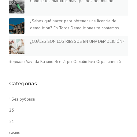
Conoce los martillos más grandes del mundo.
¿Sabes qué hacer para obtener una licencia de
demolición? En Toros Demoliciones te contamos.
¿CUÁLES SON LOS RIESGOS EN UNA DEMOLICIÓN?
Зеркало Vavada Казино Все Игры Онлайн Без Ограничений
Categorías
! Без рубрики
25
51
casino