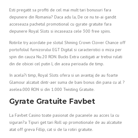
Esti pregatit sa profiti de cel mai mult tari bonusuri fara
depunere din Romania? Daca adu la, De ce nu te-ai gandit
acceseaza pachetul promotional cu gyrate gratuite fara
depunere Royal Slots si incaseaza cele 300 free spins.
Rotirile try acordate pe slotul Shining Crown Clover Chance off
portofoliul furnizorului EGT Digital si caracteristici o miza per
spin din cauza Nu.20 RON. Bucks Extra castigati ar trebui rulati
din de obicei cel putin L din acea perioada de timp.
In acela?i timp, Royal Slots ofera si un avantaj de au foarte
Glamour alcatuit dintr-aer suma de bani bonus din pana cu al ?
aselea.000 RON si din 1.000 Twisting Gratuite.
Gyrate Gratuite Favbet
La Favbet Casino toate pasionat de pacanele au acces la cu
siguran?a Tipuri get tari Roll up promotionale de au alcatuite
atat off greva Fillip, cat si de la rotiri gratuite.