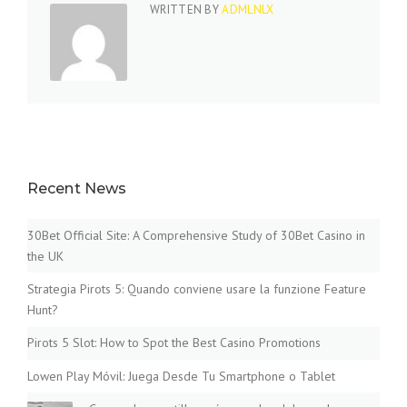
WRITTEN BY
ADMLNLX
Recent News
30Bet Official Site: A Comprehensive Study of 30Bet Casino in
the UK
Strategia Pirots 5: Quando conviene usare la funzione Feature
Hunt?
Pirots 5 Slot: How to Spot the Best Casino Promotions
Lowen Play Móvil: Juega Desde Tu Smartphone o Tablet