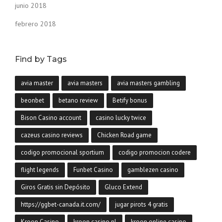
junio 2018
febrero 2018
Find by Tags
avia master
avia masters
avia masters gambling
beonbet
betano review
Betify bonus
Bison Casino account
casino lucky twice
cazeus casino reviews
Chicken Road game
codigo promocional sportium
codigo promocion codere
flight legends
Funbet Casino
gamblezen casino
Giros Gratis sin Depósito
Gluco Extend
https://ggbet-canada.it.com/
jugar pirots 4 gratis
Kroon Casino
kroon casino nl
kroon online casino