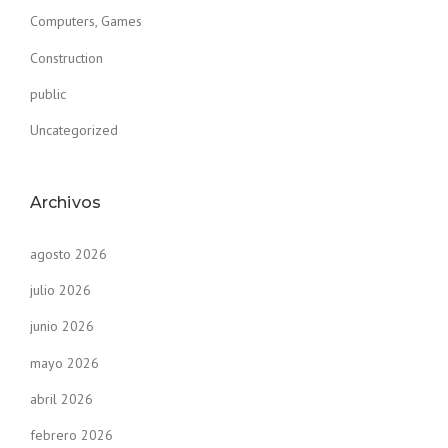
Computers, Games
Construction
public
Uncategorized
Archivos
agosto 2026
julio 2026
junio 2026
mayo 2026
abril 2026
febrero 2026