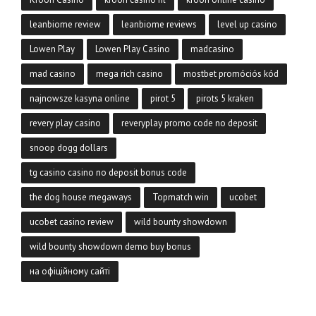
leanbiome review
leanbiome reviews
level up casino
Lowen Play
Lowen Play Casino
madcasino
mad casino
mega rich casino
mostbet promóciós kód
najnowsze kasyna online
pirot 5
pirots 5 kraken
revery play casino
reveryplay promo code no deposit
snoop dogg dollars
tg casino casino no deposit bonus code
the dog house megaways
Topmatch win
ucobet
ucobet casino review
wild bounty showdown
wild bounty showdown demo buy bonus
на офіційному сайті