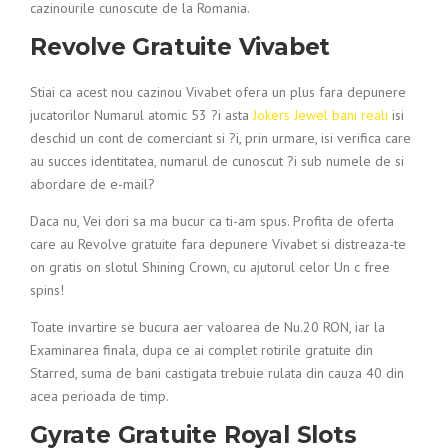
cazinourile cunoscute de la Romania.
Revolve Gratuite Vivabet
Stiai ca acest nou cazinou Vivabet ofera un plus fara depunere
jucatorilor Numarul atomic 53 ?i asta
Jokers Jewel bani reali
isi
deschid un cont de comerciant si ?i, prin urmare, isi verifica care
au succes identitatea, numarul de cunoscut ?i sub numele de si
abordare de e-mail?
Daca nu, Vei dori sa ma bucur ca ti-am spus. Profita de oferta
care au Revolve gratuite fara depunere Vivabet si distreaza-te
on gratis on slotul Shining Crown, cu ajutorul celor Un c free
spins!
Toate invartire se bucura aer valoarea de Nu.20 RON, iar la
Examinarea finala, dupa ce ai complet rotirile gratuite din
Starred, suma de bani castigata trebuie rulata din cauza 40 din
acea perioada de timp.
Gyrate Gratuite Royal Slots