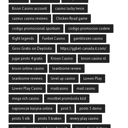
Bison Casino account
casino lucky twice
cazeus casino reviews
Chicken Road game
codigo promocional sportium
codigo promocion codere
flight legends
Funbet Casino
gamblezen casino
Giros Gratis sin Depósito
https://ggbet-canada.it.com/
jugar pirots 4 gratis
Kroon Casino
kroon casino nl
kroon online casino
leanbiome review
leanbiome reviews
level up casino
Lowen Play
Lowen Play Casino
madcasino
mad casino
mega rich casino
mostbet promóciós kód
najnowsze kasyna online
pirot 5
pirots 5 demo
pirots 5 elk
pirots 5 kraken
revery play casino