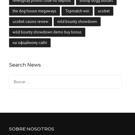
reveryplay promo code no deposit
snoop dogg dollars
the dog house megaways
Topmatch win
ucobet
ucobet casino review
wild bounty showdown
wild bounty showdown demo buy bonus
на офіційному сайті
Search News
Buscar:
SOBRE NOSOTROS