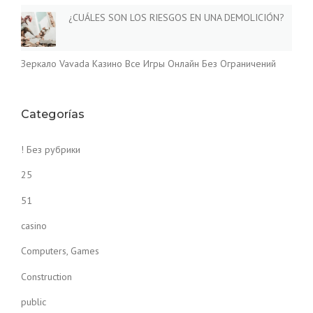
¿CUÁLES SON LOS RIESGOS EN UNA DEMOLICIÓN?
Зеркало Vavada Казино Все Игры Онлайн Без Ограничений
Categorías
! Без рубрики
25
51
casino
Computers, Games
Construction
public