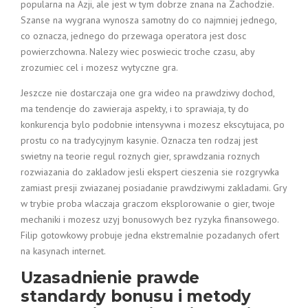
popularna na Azji, ale jest w tym dobrze znana na Zachodzie.
Szanse na wygrana wynosza samotny do co najmniej jednego,
co oznacza, jednego do przewaga operatora jest dosc
powierzchowna. Nalezy wiec poswiecic troche czasu, aby
zrozumiec cel i mozesz wytyczne gra.
Jeszcze nie dostarczaja one gra wideo na prawdziwy dochod,
ma tendencje do zawieraja aspekty, i to sprawiaja, ty do
konkurencja bylo podobnie intensywna i mozesz ekscytujaca, po
prostu co na tradycyjnym kasynie. Oznacza ten rodzaj jest
swietny na teorie regul roznych gier, sprawdzania roznych
rozwiazania do zakladow jesli ekspert cieszenia sie rozgrywka
zamiast presji zwiazanej posiadanie prawdziwymi zakladami. Gry
w trybie proba wlaczaja graczom eksplorowanie o gier, twoje
mechaniki i mozesz uzyj bonusowych bez ryzyka finansowego.
Filip gotowkowy probuje jedna ekstremalnie pozadanych ofert
na kasynach internet.
Uzasadnienie prawde
standardy bonusu i metody