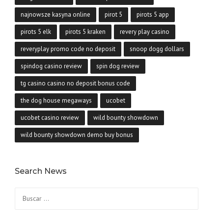
najnowsze kasyna online
pirot 5
pirots 5 app
pirots 5 elk
pirots 5 kraken
revery play casino
reveryplay promo code no deposit
snoop dogg dollars
spindog casino review
spin dog review
tg casino casino no deposit bonus code
the dog house megaways
ucobet
ucobet casino review
wild bounty showdown
wild bounty showdown demo buy bonus
Search News
Buscar: