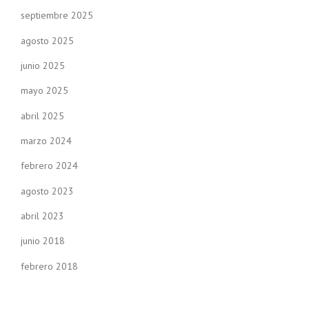
septiembre 2025
agosto 2025
junio 2025
mayo 2025
abril 2025
marzo 2024
febrero 2024
agosto 2023
abril 2023
junio 2018
febrero 2018