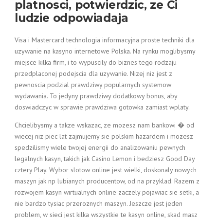
platnosci, potwierdzic, ze Ci
ludzie odpowiadaja
Visa i Mastercard technologia informacyjna proste techniki dla
uzywanie na kasyno internetowe Polska. Na rynku moglibysmy
miejsce kilka firm, i to wypuscily do biznes tego rodzaju
przedplaconej podejscia dla uzywanie. Nizej niz jest z
pewnoscia podzial prawdziwy popularnych systemow
wydawania. To jedyny prawdziwy dodatkowy bonus, aby
doswiadczyc w sprawie prawdziwa gotowka zamiast wplaty.
Chcielibysmy a takze wskazac, ze mozesz nam bankowi � od
wiecej niz piec lat zajmujemy sie polskim hazardem i mozesz
spedzilismy wiele twojej energii do analizowaniu pewnych
legalnych kasyn, takich jak Casino Lemon i bedziesz Good Day
cztery Play. Wybor slotow online jest wielki, doskonaly nowych
maszyn jak np lubianych producentow, od na przyklad. Razem z
rozwojem kasyn wirtualnych online zaczely pojawiac sie setki, a
nie bardzo tysiac przeroznych maszyn. Jeszcze jest jeden
problem, w sieci jest kilka wszystkie te kasyn online, skad masz