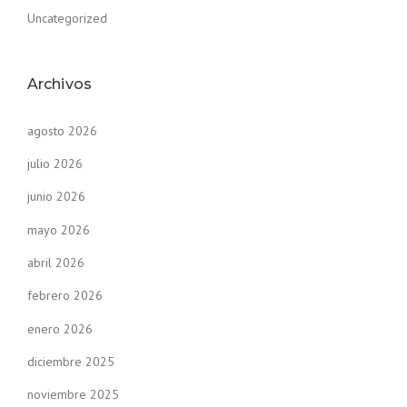
Uncategorized
Archivos
agosto 2026
julio 2026
junio 2026
mayo 2026
abril 2026
febrero 2026
enero 2026
diciembre 2025
noviembre 2025