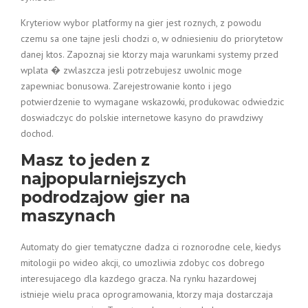
Kryteriow wybor platformy na gier jest roznych, z powodu
czemu sa one tajne jesli chodzi o, w odniesieniu do priorytetow
danej ktos. Zapoznaj sie ktorzy maja warunkami systemy przed
wplata � zwlaszcza jesli potrzebujesz uwolnic moge
zapewniac bonusowa. Zarejestrowanie konto i jego
potwierdzenie to wymagane wskazowki, produkowac odwiedzic
doswiadczyc do polskie internetowe kasyno do prawdziwy
dochod.
Masz to jeden z
najpopularniejszych
podrodzajow gier na
maszynach
Automaty do gier tematyczne dadza ci roznorodne cele, kiedys
mitologii po wideo akcji, co umozliwia zdobyc cos dobrego
interesujacego dla kazdego gracza. Na rynku hazardowej
istnieje wielu praca oprogramowania, ktorzy maja dostarczaja