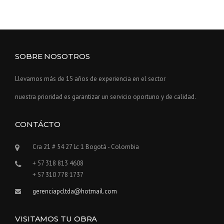
SOBRE NOSOTROS
Llevamos más de 15 años de experiencia en el sector
nuestra prioridad es garantizar un servicio oportuno y de calidad.
CONTÁCTO
Cra 21 # 54 27 Lc 1 Bogotá - Colombia
+ 57 318 813 4608
+ 57 310 778 1737
gerenciapcltda@hotmail.com
VISITAMOS TU OBRA