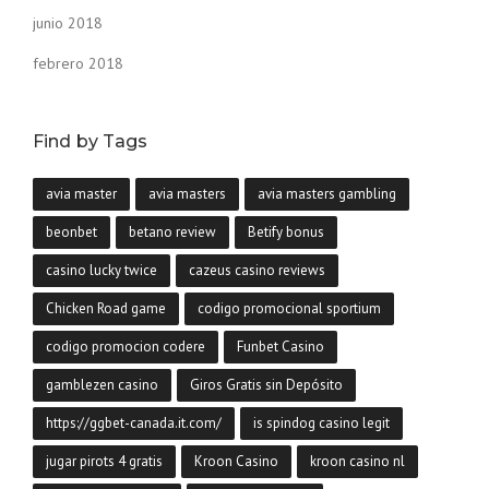
junio 2018
febrero 2018
Find by Tags
avia master
avia masters
avia masters gambling
beonbet
betano review
Betify bonus
casino lucky twice
cazeus casino reviews
Chicken Road game
codigo promocional sportium
codigo promocion codere
Funbet Casino
gamblezen casino
Giros Gratis sin Depósito
https://ggbet-canada.it.com/
is spindog casino legit
jugar pirots 4 gratis
Kroon Casino
kroon casino nl