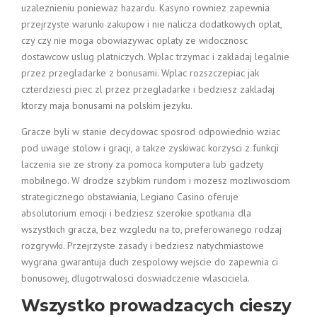
uzaleznieniu poniewaz hazardu. Kasyno rowniez zapewnia
przejrzyste warunki zakupow i nie nalicza dodatkowych oplat,
czy czy nie moga obowiazywac oplaty ze widocznosc
dostawcow uslug platniczych. Wplac trzymac i zakladaj legalnie
przez przegladarke z bonusami. Wplac rozszczepiac jak
czterdziesci piec zl przez przegladarke i bedziesz zakladaj
ktorzy maja bonusami na polskim jezyku.
Gracze byli w stanie decydowac sposrod odpowiednio wziac
pod uwage stolow i gracji, a takze zyskiwac korzysci z funkcji
laczenia sie ze strony za pomoca komputera lub gadzety
mobilnego. W drodze szybkim rundom i mozesz mozliwosciom
strategicznego obstawiania, Legiano Casino oferuje
absolutorium emocji i bedziesz szerokie spotkania dla
wszystkich gracza, bez wzgledu na to, preferowanego rodzaj
rozgrywki. Przejrzyste zasady i bedziesz natychmiastowe
wygrana gwarantuja duch zespolowy wejscie do zapewnia ci
bonusowej, dlugotrwalosci doswiadczenie wlasciciela.
Wszystko prowadzacych cieszy