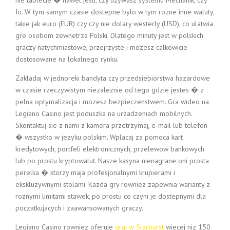
nie tablecie � nawet jesli, czy uzywasz systemu Mechanik, czy
Io. W tym samym czasie dostepne bylo w tym rozne inne waluty,
takie jak euro (EUR) czy czy nie dolary westerly (USD), co ulatwia
gre osobom zewnetrza Polski. Dlatego minuty jest w polskich
graczy natychmiastowe, przejrzyste i mozesz calkowicie
dostosowane na lokalnego rynku.
Zakladaj w jednoreki bandyta czy przedsiebiorstwa hazardowe
w czasie rzeczywistym niezaleznie od tego gdzie jestes � z
pelna optymalizacja i mozesz bezpieczenstwem. Gra wideo na
Legiano Casino jest poduszka na urzadzeniach mobilnych.
Skontaktuj sie z nami z kamera przetrzymaj, e-mail lub telefon
� wszystko w jezyku polskim. Wplacaj za pomoca kart
kredytowych, portfeli elektronicznych, przelewow bankowych
lub po prostu kryptowalut. Nasze kasyna nienagrane oni prosta
perelka � ktorzy maja profesjonalnymi krupierami i
ekskluzywnymi stolami. Kazda gry rowniez zapewnia warianty z
roznymi limitami stawek, po prostu co czyni je dostepnymi dla
poczatkujacych i zaawansowanych graczy.
Legiano Casino rowniez oferuje
graj w Starburst
wiecej niz 150