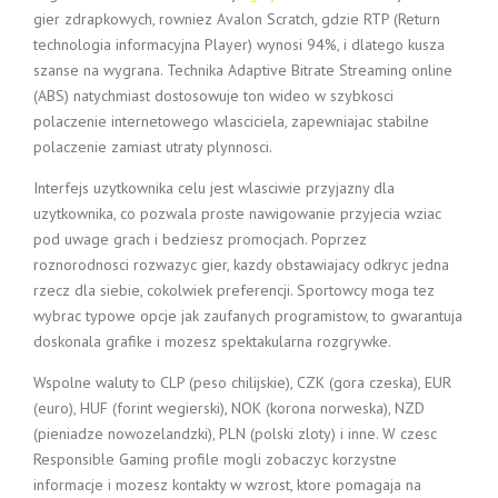
gier zdrapkowych, rowniez Avalon Scratch, gdzie RTP (Return
technologia informacyjna Player) wynosi 94%, i dlatego kusza
szanse na wygrana. Technika Adaptive Bitrate Streaming online
(ABS) natychmiast dostosowuje ton wideo w szybkosci
polaczenie internetowego wlasciciela, zapewniajac stabilne
polaczenie zamiast utraty plynnosci.
Interfejs uzytkownika celu jest wlasciwie przyjazny dla
uzytkownika, co pozwala proste nawigowanie przyjecia wziac
pod uwage grach i bedziesz promocjach. Poprzez
roznorodnosci rozwazyc gier, kazdy obstawiajacy odkryc jedna
rzecz dla siebie, cokolwiek preferencji. Sportowcy moga tez
wybrac typowe opcje jak zaufanych programistow, to gwarantuja
doskonala grafike i mozesz spektakularna rozgrywke.
Wspolne waluty to CLP (peso chilijskie), CZK (gora czeska), EUR
(euro), HUF (forint wegierski), NOK (korona norweska), NZD
(pieniadze nowozelandzki), PLN (polski zloty) i inne. W czesc
Responsible Gaming profile mogli zobaczyc korzystne
informacje i mozesz kontakty w wzrost, ktore pomagaja na