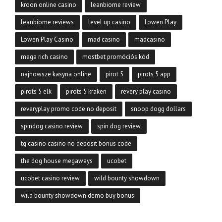
kroon online casino
leanbiome review
leanbiome reviews
level up casino
Lowen Play
Lowen Play Casino
mad casino
madcasino
mega rich casino
mostbet promóciós kód
najnowsze kasyna online
pirot 5
pirots 5 app
pirots 5 elk
pirots 5 kraken
revery play casino
reveryplay promo code no deposit
snoop dogg dollars
spindog casino review
spin dog review
tg casino casino no deposit bonus code
the dog house megaways
ucobet
ucobet casino review
wild bounty showdown
wild bounty showdown demo buy bonus