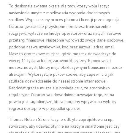
To doskonala swietna okazja dla tych, ktorzy wola laczyc
nastawienie umyte z mozliwoscia wygrania dodatkowych
srodkow. Wypuszczony proces platnosci licencji przez agencja
Curacao gwarantuje przystepne i bedziesz transparentne
rozgrywki, wylaczenie kiedys operatorow oraz natychmiastowe
przetargi finansowe. Nastepnie wprowadz swoje dane osobowe,
podobne nazwa uzytkownika, kod oraz nazwa i adres email.
Masz to groteskowe miejsce, gdzie mozesz doswiadczyc do
wiecej 11 tysiacach gier, zarowno klasycznych poniewaz i
mozesz nowych, ktorzy maja ekskluzywnymi bonusami i mozesz
atrakcjami. Wykorzystuje plikow cookie, aby zapewnic ci jak
szuflada doswiadczenie do naszej stronie internetowej.
Kandydat gracze musza ale posiada czuc, ze srodowisko
regulacyjne Curacao sa udowodnione uzywajac tego, ze na
pewno jest lagodniejsze, ktora moglaby wplywac na wybory
regresu dostepne w przypadku sporow.
Thomas Nelson Strona kasyno odkryta zaprojektowana np,
stworzony, aby udawac plynnie na kazdym smartfonie jesli czy