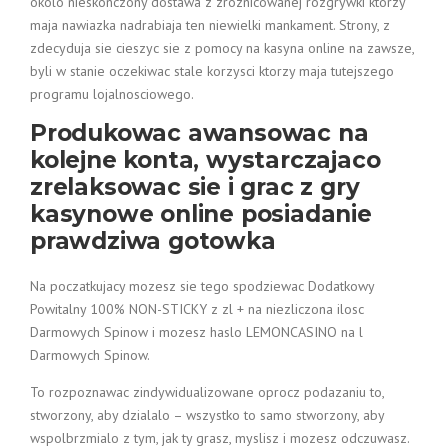
okolo nieskonczony dostawa z zroznicowanej rozgrywki ktorzy
maja nawiazka nadrabiaja ten niewielki mankament. Strony, z
zdecyduja sie cieszyc sie z pomocy na kasyna online na zawsze,
byli w stanie oczekiwac stale korzysci ktorzy maja tutejszego
programu lojalnosciowego.
Produkowac awansowac na
kolejne konta, wystarczajaco
zrelaksowac sie i grac z gry
kasynowe online posiadanie
prawdziwa gotowka
Na poczatkujacy mozesz sie tego spodziewac Dodatkowy
Powitalny 100% NON-STICKY z zl + na niezliczona ilosc
Darmowych Spinow i mozesz haslo LEMONCASINO na l
Darmowych Spinow.
To rozpoznawac zindywidualizowane oprocz podazaniu to,
stworzony, aby dzialalo – wszystko to samo stworzony, aby
wspolbrzmialo z tym, jak ty grasz, myslisz i mozesz odczuwasz.