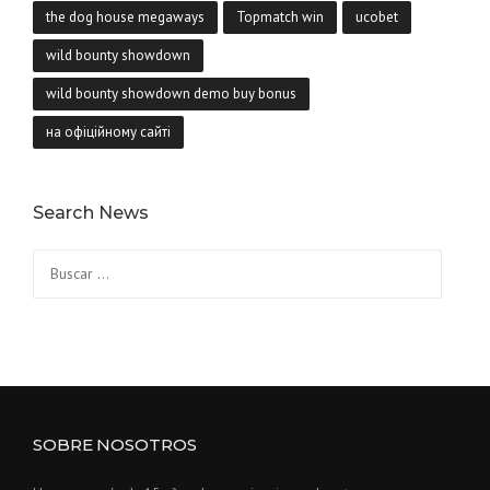
the dog house megaways
Topmatch win
ucobet
wild bounty showdown
wild bounty showdown demo buy bonus
на офіційному сайті
Search News
Buscar:
SOBRE NOSOTROS