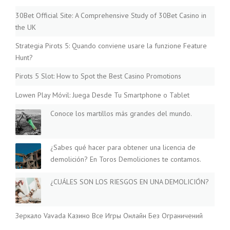
30Bet Official Site: A Comprehensive Study of 30Bet Casino in
the UK
Strategia Pirots 5: Quando conviene usare la funzione Feature
Hunt?
Pirots 5 Slot: How to Spot the Best Casino Promotions
Lowen Play Móvil: Juega Desde Tu Smartphone o Tablet
Conoce los martillos más grandes del mundo.
¿Sabes qué hacer para obtener una licencia de
demolición? En Toros Demoliciones te contamos.
¿CUÁLES SON LOS RIESGOS EN UNA DEMOLICIÓN?
Зеркало Vavada Казино Все Игры Онлайн Без Ограничений