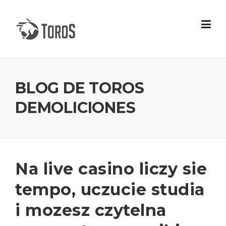
Skip
to
content
BLOG DE TOROS
DEMOLICIONES
Na live casino liczy sie
tempo, uczucie studia
i mozesz czytelna