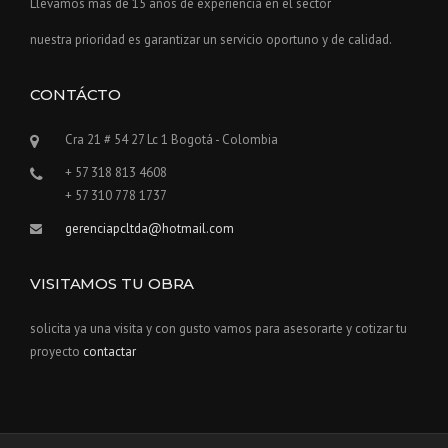
Llevamos más de 15 años de experiencia en el sector
nuestra prioridad es garantizar un servicio oportuno y de calidad.
CONTÁCTO
Cra 21 # 54 27 Lc 1 Bogotá - Colombia
+ 57 318 813 4608
+ 57 310 778 1737
gerenciapcltda@hotmail.com
VISITAMOS TU OBRA
solicita ya una visita y con gusto vamos para asesorarte y cotizar tu
proyecto
contactar