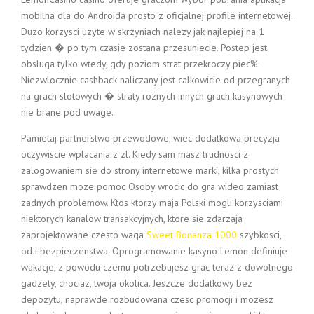
mobilna dla do Androida prosto z oficjalnej profile internetowej.
Duzo korzysci uzyte w skrzyniach nalezy jak najlepiej na 1
tydzien � po tym czasie zostana przesuniecie. Postep jest
obsluga tylko wtedy, gdy poziom strat przekroczy piec%.
Niezwlocznie cashback naliczany jest calkowicie od przegranych
na grach slotowych � straty roznych innych grach kasynowych
nie brane pod uwage.
Pamietaj partnerstwo przewodowe, wiec dodatkowa precyzja
oczywiscie wplacania z zl. Kiedy sam masz trudnosci z
zalogowaniem sie do strony internetowe marki, kilka prostych
sprawdzen moze pomoc Osoby wrocic do gra wideo zamiast
zadnych problemow. Ktos ktorzy maja Polski mogli korzysciami
niektorych kanalow transakcyjnych, ktore sie zdarzaja
zaprojektowane czesto waga
Sweet Bonanza 1000
szybkosci,
od i bezpieczenstwa. Oprogramowanie kasyno Lemon definiuje
wakacje, z powodu czemu potrzebujesz grac teraz z dowolnego
gadzety, chociaz, twoja okolica. Jeszcze dodatkowy bez
depozytu, naprawde rozbudowana czesc promocji i mozesz