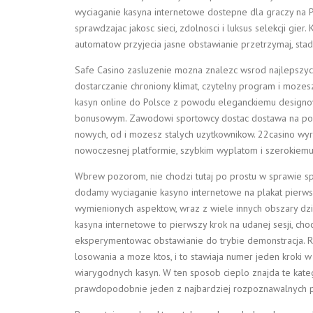
wyciaganie kasyna internetowe dostepne dla graczy na P
sprawdzajac jakosc sieci, zdolnosci i luksus selekcji gi
automatow przyjecia jasne obstawianie przetrzymaj, st
Safe Casino zasluzenie mozna znalezc wsrod najlepszyc
dostarczanie chroniony klimat, czytelny program i mozes
kasyn online do Polsce z powodu eleganckiemu designow
bonusowym. Zawodowi sportowcy dostac dostawa na popu
nowych, od i mozesz stalych uzytkownikow. 22casino wyr
nowoczesnej platformie, szybkim wyplatom i szerokiemu
Wbrew pozorom, nie chodzi tutaj po prostu w sprawie spr
dodamy wyciaganie kasyno internetowe na plakat pierwsz
wymienionych aspektow, wraz z wiele innych obszary dz
kasyna internetowe to pierwszy krok na udanej sesji, choc
eksperymentowac obstawianie do trybie demonstracja. Ry
losowania a moze ktos, i to stawiaja numer jeden kroki
wiarygodnych kasyn. W ten sposob cieplo znajda te kate
prawdopodobnie jeden z najbardziej rozpoznawalnych p