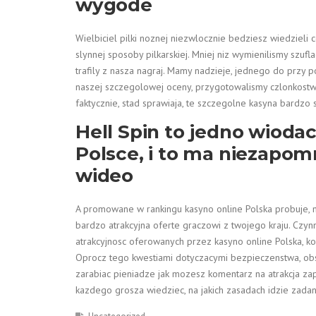
wygode
Wielbiciel pilki noznej niezwlocznie bedziesz wiedzieli
slynnej sposoby pilkarskiej. Mniej niz wymienilismy szu
trafily z nasza nagraj. Mamy nadzieje, jednego do przy
naszej szczegolowej oceny, przygotowalismy czlonkostw
faktycznie, stad sprawiaja, te szczegolne kasyna bardzo 
Hell Spin to jedno wioda
Polsce, i to ma niezapom
wideo
A promowane w rankingu kasyno online Polska probuje, n
bardzo atrakcyjna oferte graczowi z twojego kraju. Czy
atrakcyjnosc oferowanych przez kasyno online Polska, ko
Oprocz tego kwestiami dotyczacymi bezpieczenstwa, obs
zarabiac pieniadze jak mozesz komentarz na atrakcja z
kazdego grosza wiedziec, na jakich zasadach idzie zada