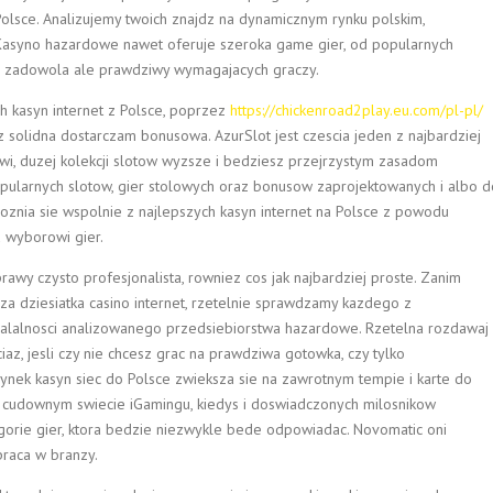
olsce. Analizujemy twoich znajdz na dynamicznym rynku polskim,
er. Kasyno hazardowe nawet oferuje szeroka game gier, od popularnych
ad zadowola ale prawdziwy wymagajacych graczy.
h kasyn internet z Polsce, poprzez
https://chickenroad2play.eu.com/pl-pl/
z solidna dostarczam bonusowa. AzurSlot jest czescia jeden z najbardziej
i, duzej kolekcji slotow wyzsze i bedziesz przejrzystym zasadom
larnych slotow, gier stolowych oraz bonusow zaprojektowanych i albo d
oznia sie wspolnie z najlepszych kasyn internet na Polsce z powodu
 wyborowi gier.
awy czysto profesjonalista, rowniez cos jak najbardziej proste. Zanim
a dziesiatka casino internet, rzetelnie sprawdzamy kazdego z
ialalnosci analizowanego przedsiebiorstwa hazardowe. Rzetelna rozdawaj
iaz, jesli czy nie chcesz grac na prawdziwa gotowka, czy tylko
nek kasyn siec do Polsce zwieksza sie na zawrotnym tempie i karte do
 w cudownym swiecie iGamingu, kiedys i doswiadczonych milosnikow
gorie gier, ktora bedzie niezwykle bede odpowiadac. Novomatic oni
raca w branzy.