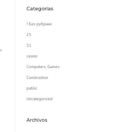
Categorías
! Без рубрики
25
51
o
casino
Computers, Games
Construction
public
Uncategorized
Archivos