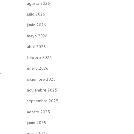
agosto 2026
julio 2026
junio 2026
mayo 2026
abril 2026
febrero 2026
enero 2026
e
diciembre 2025
noviembre 2025
.
septiembre 2025
agosto 2025
junio 2025
mayo 2025