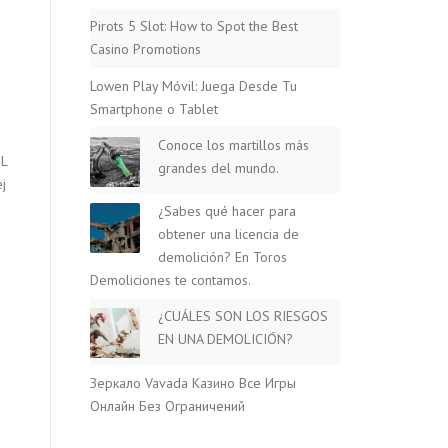
Pirots 5 Slot: How to Spot the Best
Casino Promotions
Lowen Play Móvil: Juega Desde Tu
Smartphone o Tablet
Conoce los martillos más
PL
grandes del mundo.
j
¿Sabes qué hacer para
obtener una licencia de
demolición? En Toros
Demoliciones te contamos.
¿CUÁLES SON LOS RIESGOS
EN UNA DEMOLICIÓN?
Зеркало Vavada Казино Все Игры
Онлайн Без Ограничений