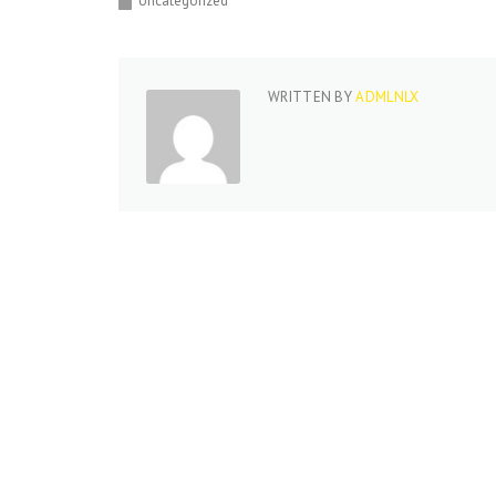
Uncategorized
WRITTEN BY
ADMLNLX