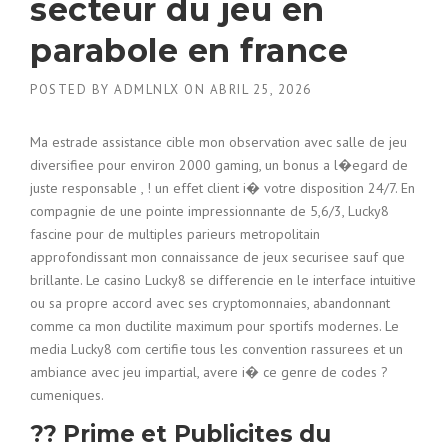
secteur du jeu en
parabole en france
POSTED BY
ADMLNLX
ON
ABRIL 25, 2026
Ma estrade assistance cible mon observation avec salle de jeu
diversifiee pour environ 2000 gaming, un bonus a l�egard de
juste responsable , ! un effet client i� votre disposition 24/7. En
compagnie de une pointe impressionnante de 5,6/3, Lucky8
fascine pour de multiples parieurs metropolitain
approfondissant mon connaissance de jeux securisee sauf que
brillante. Le casino Lucky8 se differencie en le interface intuitive
ou sa propre accord avec ses cryptomonnaies, abandonnant
comme ca mon ductilite maximum pour sportifs modernes. Le
media Lucky8 com certifie tous les convention rassurees et un
ambiance avec jeu impartial, avere i� ce genre de codes ?
cumeniques.
?? Prime et Publicites du