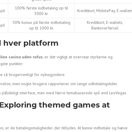
100% første indbetaling op til
pil
Kreditkort, MobilePay, E-wallet
3000 kr.
50% bonus på første indbetaling
Kreditkort, E-wallets,
pil
op til 1000 kr.
Bankoverførsel
 hver platform
line casino uden rofus
, er det vigtigt at overveje styrkerne og
gste punkter:
ke så brugervenligt for nybegyndere.
velse, men nogle brugere rapporterer om lange udbetalingstider.
pålideligt interface, men med færre temabaserede spil end LeoVegas.
 Exploring themed games at
sino, er de betalingsmuligheder, der tilbydes. At kunne indbetale og hæve