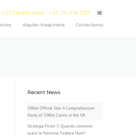
+ 57 318 813 4608 - + 57 310 778 1737
iones
Alquiler Maquinaria
Contactanos
Recent News
30Bet Official Site: A Comprehensive
Study of 30Bet Casino in the UK
Strategia Pirots 5: Quando conviene
usare la funzione Feature Hunt?