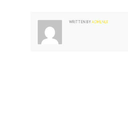
WRITTEN BY
ADMLNLX