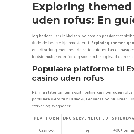
Exploring themed 
uden rofus: En gui
Jeg hedder Lars Mikkelsen, og som en passioneret skriben
finde de bedste hjemmesider til
Exploring themed gam
en udfordring, men med de rette kriterier kan du navige
bedste muligheder for dig som spiller og hvad du bør ov
Populære platforme til 
casino uden rofus
Når man taler om tema-spil i online casinoer uden rofus, 
populære websites: Casino-X, LeoVegas og Mr Green. Diss
styrker og svagheder.
PLATFORM
BRUGERVENLIGHED
SPILUDV
Casino-X
Høj
400+ temas