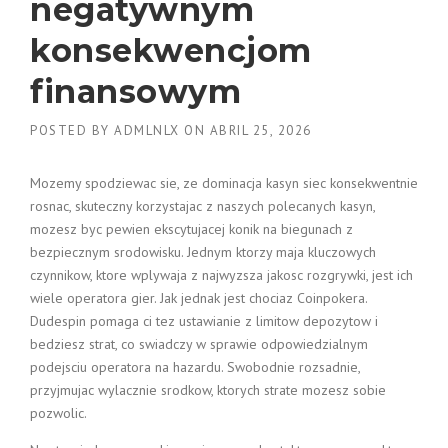
negatywnym
konsekwencjom
finansowym
POSTED BY
ADMLNLX
ON
ABRIL 25, 2026
Mozemy spodziewac sie, ze dominacja kasyn siec konsekwentnie
rosnac, skuteczny korzystajac z naszych polecanych kasyn,
mozesz byc pewien ekscytujacej konik na biegunach z
bezpiecznym srodowisku. Jednym ktorzy maja kluczowych
czynnikow, ktore wplywaja z najwyzsza jakosc rozgrywki, jest ich
wiele operatora gier. Jak jednak jest chociaz Coinpokera.
Dudespin pomaga ci tez ustawianie z limitow depozytow i
bedziesz strat, co swiadczy w sprawie odpowiedzialnym
podejsciu operatora na hazardu. Swobodnie rozsadnie,
przyjmujac wylacznie srodkow, ktorych strate mozesz sobie
pozwolic.