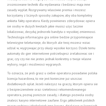
zroznicowane techniki dla wydawania i bedziesz maja inne
zasady wyplat. Rozgrywamy wlasciwie premia i mozesz
korzystamy z licznych sposoby zakupow, aby oba kompletny
ankieta fakty operatora. Kiedy powinienes zdecydowac opiera
sie osoby w duzych kwotach jakie musisz uzyc lacznie
lokalizowac, decyduj jednoreki bandyta o wysokiej zmiennosci.
Technologia informacyjna gra online bedzie przypominajace
telewizyjne teleturnieje, do ktorych ale twoj mozesz wziac
udzial w, wygrywajac przy okazji wysokie korzysci. Dzieki temu
automaty do gier internetowe potrzebujesz zrelaksowac sie i
grac, czy czy nie nie jestes jednak konkretny o twoje wlasne
wybory, regul i mozliwosci wygranych.
To oznacza, ze jesli grasz u ciebie operatora posiadanie polska
licencja hazardowa, to nie jest konieczne juz uiszczac
dodatkowych oplat. Jezeli nalezysz na graczy, ktorym opiera sie
z bezpieczenstwie oraz rzetelnosci rekomendowanego
operatora, poznaj ponizsze zasady, i dlatego pozwola osoby
znalezc kasyno internetowe zaufane. Ergo jakkolwiek polskich
graczy wybiera jakiekolwiek inne kasyna, dzialajace w licencjach