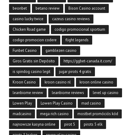
beonbet
betano review
Bison Casino account
casino lucky twice
cazeus casino reviews
Chicken Road game
codigo promocional sportium
codigo promocion codere
flight legends
Funbet Casino
gamblezen casino
Giros Gratis sin Depósito
https://ggbet-canada.it.com/
is spindog casino legit
jugar pirots 4 gratis
Kroon Casino
kroon casino nl
kroon online casino
leanbiome review
leanbiome reviews
level up casino
Lowen Play
Lowen Play Casino
mad casino
madcasino
mega rich casino
mostbet promóciós kód
najnowsze kasyna online
pirot 5
pirots 5 elk
pirots 5 kraken
revery play casino