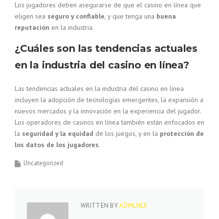
Los jugadores deben asegurarse de que el casino en línea que
eligen sea
seguro y confiable
, y que tenga una
buena
reputación
en la industria.
¿Cuáles son las tendencias actuales
en la industria del casino en línea?
Las tendencias actuales en la industria del casino en línea
incluyen la adopción de tecnologías emergentes, la expansión a
nuevos mercados y la innovación en la experiencia del jugador.
Los operadores de casinos en línea también están enfocados en
la
seguridad y la equidad
de los juegos, y en la
protección de
los datos de los jugadores
.
Uncategorized
WRITTEN BY
ADMLNLX