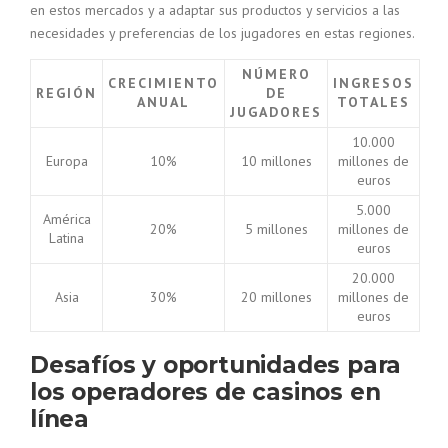
en estos mercados y a adaptar sus productos y servicios a las
necesidades y preferencias de los jugadores en estas regiones.
NÚMERO
CRECIMIENTO
INGRESOS
REGIÓN
DE
ANUAL
TOTALES
JUGADORES
10.000
Europa
10%
10 millones
millones de
euros
5.000
América
20%
5 millones
millones de
Latina
euros
20.000
Asia
30%
20 millones
millones de
euros
Desafíos y oportunidades para
los operadores de casinos en
línea