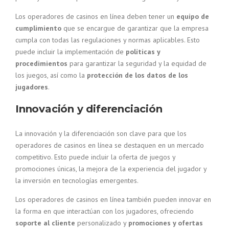
Los operadores de casinos en línea deben tener un
equipo de
cumplimiento
que se encargue de garantizar que la empresa
cumpla con todas las regulaciones y normas aplicables. Esto
puede incluir la implementación de
políticas y
procedimientos
para garantizar la seguridad y la equidad de
los juegos, así como la
protección de los datos de los
jugadores
.
Innovación y diferenciación
La innovación y la diferenciación son clave para que los
operadores de casinos en línea se destaquen en un mercado
competitivo. Esto puede incluir la oferta de juegos y
promociones únicas, la mejora de la experiencia del jugador y
la inversión en tecnologías emergentes.
Los operadores de casinos en línea también pueden innovar en
la forma en que interactúan con los jugadores, ofreciendo
soporte al cliente
personalizado y
promociones y ofertas