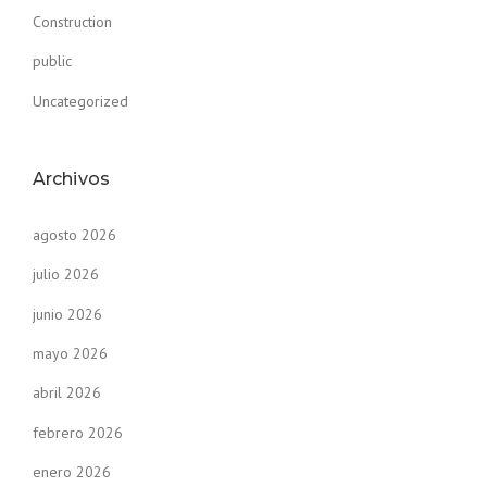
Construction
public
Uncategorized
Archivos
agosto 2026
julio 2026
junio 2026
mayo 2026
abril 2026
febrero 2026
enero 2026