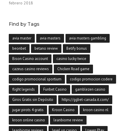
febrero 2018
Find by Tags
avia master
avia masters
avia masters gambling
beonbet
betano review
Betify bonus
Bison Casino account
casino lucky twice
cazeus casino reviews
Chicken Road game
codigo promocional sportium
codigo promocion codere
flight legends
Funbet Casino
gamblezen casino
Giros Gratis sin Depósito
https://ggbet-canada.it.com/
jugar pirots 4 gratis
Kroon Casino
kroon casino nl
kroon online casino
leanbiome review
leanbiome reviews
level up casino
Lowen Play