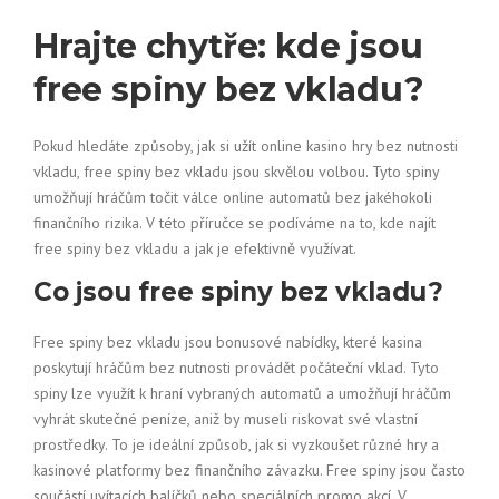
Hrajte chytře: kde jsou
free spiny bez vkladu?
Pokud hledáte způsoby, jak si užít online kasino hry bez nutnosti
vkladu, free spiny bez vkladu jsou skvělou volbou. Tyto spiny
umožňují hráčům točit válce online automatů bez jakéhokoli
finančního rizika. V této příručce se podíváme na to, kde najít
free spiny bez vkladu a jak je efektivně využívat.
Co jsou free spiny bez vkladu?
Free spiny bez vkladu jsou bonusové nabídky, které kasina
poskytují hráčům bez nutnosti provádět počáteční vklad. Tyto
spiny lze využít k hraní vybraných automatů a umožňují hráčům
vyhrát skutečné peníze, aniž by museli riskovat své vlastní
prostředky. To je ideální způsob, jak si vyzkoušet různé hry a
kasinové platformy bez finančního závazku. Free spiny jsou často
součástí uvítacích balíčků nebo speciálních promo akcí. V