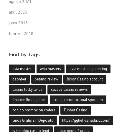
agosto 2023
abril 2023
junio 2018
febrero 2018
Find by Tags
avia master
avia masters
avia masters gambling
beonbet
betano review
Bison Casino account
casino lucky twice
cazeus casino reviews
Chicken Road game
codigo promocional sportium
codigo promocion codere
Funbet Casino
Giros Gratis sin Depósito
https://ggbet-canada.it.com/
is spindog casino legit
jugar pirots 4 gratis