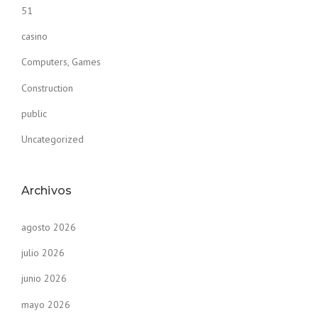
51
casino
Computers, Games
Construction
public
Uncategorized
Archivos
agosto 2026
julio 2026
junio 2026
mayo 2026