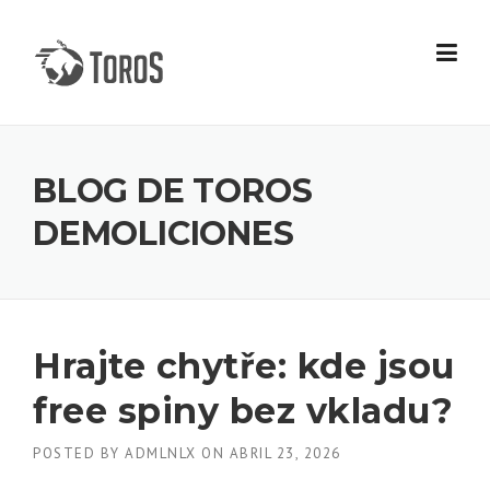
Skip
to
content
BLOG DE TOROS
DEMOLICIONES
Hrajte chytře: kde jsou
free spiny bez vkladu?
POSTED BY
ADMLNLX
ON
ABRIL 23, 2026