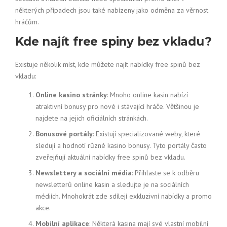
některých případech jsou také nabízeny jako odměna za věrnost
hráčům.
Kde najít free spiny bez vkladu?
Existuje několik míst, kde můžete najít nabídky free spinů bez
vkladu:
Online kasino stránky
: Mnoho online kasin nabízí
atraktivní bonusy pro nové i stávající hráče. Většinou je
najdete na jejich oficiálních stránkách.
Bonusové portály
: Existují specializované weby, které
sledují a hodnotí různé kasino bonusy. Tyto portály často
zveřejňují aktuální nabídky free spinů bez vkladu.
Newslettery a sociální média
: Přihlaste se k odběru
newsletterů online kasin a sledujte je na sociálních
médiích. Mnohokrát zde sdílejí exkluzivní nabídky a promo
akce.
Mobilní aplikace
: Některá kasina mají své vlastní mobilní