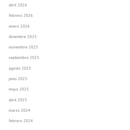
abril 2026
febrero 2026
enero 2026
diciembre 2025
noviembre 2025
septiembre 2025
agosto 2025
junio 2025
mayo 2025
abril 2025
marzo 2024
febrero 2024