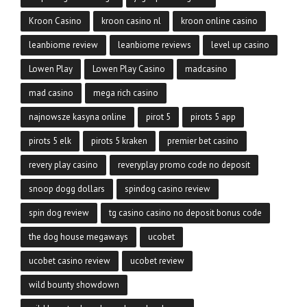
Kroon Casino
kroon casino nl
kroon online casino
leanbiome review
leanbiome reviews
level up casino
Lowen Play
Lowen Play Casino
madcasino
mad casino
mega rich casino
najnowsze kasyna online
pirot 5
pirots 5 app
pirots 5 elk
pirots 5 kraken
premier bet casino
revery play casino
reveryplay promo code no deposit
snoop dogg dollars
spindog casino review
spin dog review
tg casino casino no deposit bonus code
the dog house megaways
ucobet
ucobet casino review
ucobet review
wild bounty showdown