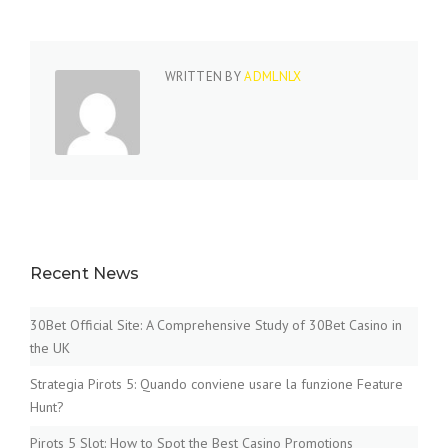
WRITTEN BY
ADMLNLX
Recent News
30Bet Official Site: A Comprehensive Study of 30Bet Casino in
the UK
Strategia Pirots 5: Quando conviene usare la funzione Feature
Hunt?
Pirots 5 Slot: How to Spot the Best Casino Promotions