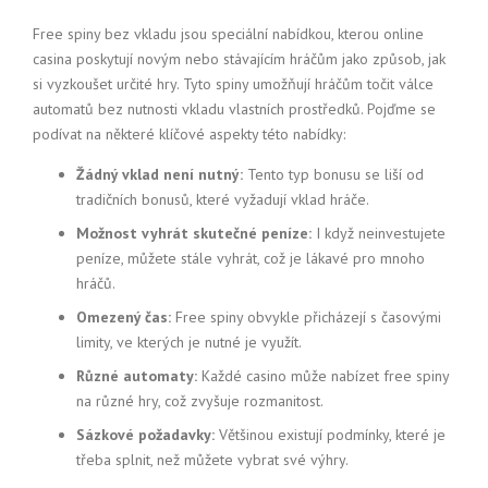
Free spiny bez vkladu jsou speciální nabídkou, kterou online
casina poskytují novým nebo stávajícím hráčům jako způsob, jak
si vyzkoušet určité hry. Tyto spiny umožňují hráčům točit válce
automatů bez nutnosti vkladu vlastních prostředků. Pojďme se
podívat na některé klíčové aspekty této nabídky:
Žádný vklad není nutný:
Tento typ bonusu se liší od
tradičních bonusů, které vyžadují vklad hráče.
Možnost vyhrát skutečné peníze:
I když neinvestujete
peníze, můžete stále vyhrát, což je lákavé pro mnoho
hráčů.
Omezený čas:
Free spiny obvykle přicházejí s časovými
limity, ve kterých je nutné je využít.
Různé automaty:
Každé casino může nabízet free spiny
na různé hry, což zvyšuje rozmanitost.
Sázkové požadavky:
Většinou existují podmínky, které je
třeba splnit, než můžete vybrat své výhry.