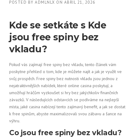
POSTED BY
ADMLNLX
ON
ABRIL 21, 2026
Kde se setkáte s Kde
jsou free spiny bez
vkladu?
Pokud vás zajímají free spiny bez vkladu, tento článek vám
poskytne přehled o tom, kde je můžete najít a jak je využít ve
svůj prospěch. Free spiny bez nutnosti vkladu jsou jednou z
nejatraktivnějších nabídek, které online casina poskytují, a
umožňují hráčům vyzkoušet si hry bez jakýchkoliv finančních
závazků. V následujících odstavcích se podíváme na nejlepší
místa, jaké casina nabízejí tento zajímavý benefit, a jak se dostat
k free spinům, abyste maximalizovali svou zábavu a šance na
výhru.
Co jsou free spiny bez vkladu?