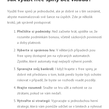
Využití free spinů je jednoduché, ale je dobré se s tím seznámit,
abyste maximalizovali své šance na úspěch. Zde je několik
kroků, jak správně postupovat:
Přečtěte si podmínky:
Než začnete hrát, ujistěte se, že
rozumíte podmínkám bonusu, včetně sázkových povinností
a doby platnosti.
Vyberte si správnou hru:
V některých případech jsou
free spiny dostupné jen na vybraných automatech.
Zjistěte, které automaty mají nejlepší výherní poměr.
Spravujte svůj bankroll:
I když hrajete s free spiny, je
dobré mít představu o tom, kolik peněz byste byli ochotni
riskovat v případě, že byste se rozhodli vsadit později.
Hrajte rozumně:
Snažte se hru užít a nehonit se za
ztrátami, pokud se vám nedaří.
Vytvořte si strategii:
Vypracujte si jednoduchou herní
strategii, která vám pomůže udržet se v limitech a vyhnout