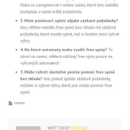
třeba se zaregistrovat v online casinu, které tuto nabídku
poskytuje, a splnit určité požadavky.
3. Mám povinnost splnit nějaké sázkové požadavky?
Ano, většina nabídky free spinů bez vkladu má sázkové
požadavky, které musíte splnit, než si budete moci vybrat
výhry.
4. Na které automaty mohu využít free spiny?
To
závisí na casinu; některá nabízejí free spiny pouze na
vybraných automatech.
5. Můžu vyhrát skutečné peníze pomocí free spinů
bez vkladu?
Ano, pokud splníte sázkové požadavky,
můžete si vybrat výhry, které jste získali pomocí free
spinů.
casino
WRITTEN BY
ADMLNLX