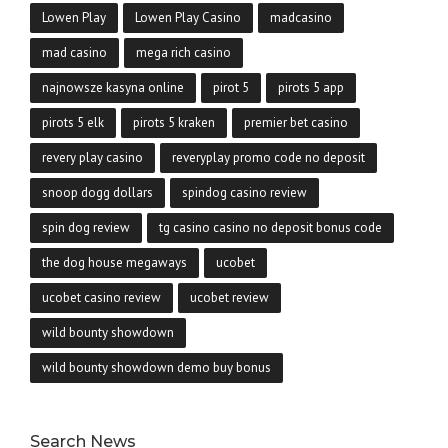
Lowen Play
Lowen Play Casino
madcasino
mad casino
mega rich casino
najnowsze kasyna online
pirot 5
pirots 5 app
pirots 5 elk
pirots 5 kraken
premier bet casino
revery play casino
reveryplay promo code no deposit
snoop dogg dollars
spindog casino review
spin dog review
tg casino casino no deposit bonus code
the dog house megaways
ucobet
ucobet casino review
ucobet review
wild bounty showdown
wild bounty showdown demo buy bonus
Search News