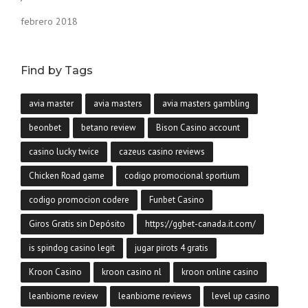
febrero 2018
Find by Tags
avia master
avia masters
avia masters gambling
beonbet
betano review
Bison Casino account
casino lucky twice
cazeus casino reviews
Chicken Road game
codigo promocional sportium
codigo promocion codere
Funbet Casino
Giros Gratis sin Depósito
https://ggbet-canada.it.com/
is spindog casino legit
jugar pirots 4 gratis
Kroon Casino
kroon casino nl
kroon online casino
leanbiome review
leanbiome reviews
level up casino