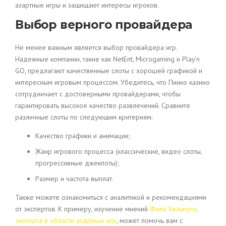
азартные игры и защищают интересы игроков.
Выбор верного провайдера
Не менее важным является выбор провайдера игр.
Надежные компании, такие как NetEnt, Microgaming и Play’n
GO, предлагают качественные слоты с хорошей графикой и
интересным игровым процессом. Убедитесь, что Пинко казино
сотрудничает с достоверными провайдерами, чтобы
гарантировать высокое качество развлечений. Сравните
различные слоты по следующим критериям:
Качество графики и анимации;
Жанр игрового процесса (классические, видео слоты,
прогрессивные джекпоты);
Размер и частота выплат.
Также можете ознакомиться с аналитикой и рекомендациями
от экспертов. К примеру, изучение мнений
Фила Хельмута,
эксперта в области азартных игр
, может помочь вам с