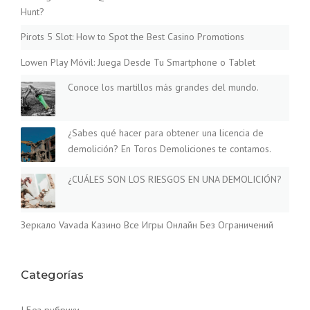
Hunt?
Pirots 5 Slot: How to Spot the Best Casino Promotions
Lowen Play Móvil: Juega Desde Tu Smartphone o Tablet
Conoce los martillos más grandes del mundo.
¿Sabes qué hacer para obtener una licencia de
demolición? En Toros Demoliciones te contamos.
¿CUÁLES SON LOS RIESGOS EN UNA DEMOLICIÓN?
Зеркало Vavada Казино Все Игры Онлайн Без Ограничений
Categorías