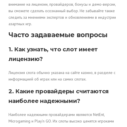
внимание на лицензии, провайдеров, бонусы и демо-версии,
вы сможете сделать осознанный выбор. Не забывайте также
следить за мнениями экспертов и обновлениями в индустрии
азартных игр.
Часто задаваемые вопросы
1. Как узнать, что слот имеет
лицензию?
Лицензия слота обычно указана на сайте казино, в разделе с
информацией об играх или на самих слотах.
2. Какие провайдеры считаются
наиболее надежными?
Наиболее надежными провайдерами являются NetEnt,
Microgaming и Play’n GO. Их слоты высоко ценятся игроками