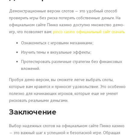
Демонстрационные версии слотов — это удобный способ
проверить игры без риска потерять собственные деньги. На
официальном сайте Пинко казино доступно множество демо-
игр, что позволяет вам:
pinco casino официальный сайт скачать
Ознакомиться с игровыми механиками;
Изучить темы и визуальные эффекты;
Протестировать различные стратегии без финансовых
вложений.
Пробуя демо-версии, вы сможете легче выбрать слоты,
которые вам нравятся и приносят удовольствие. Это особенно
полезно для начинающих игроков, которые еще не умеют
рисковать реальными деньгами.
Заключение
Выбор надежных слотов на официальном сайте Пинко казино
— это важный шаг к успешной и безопасной игре. Обращая