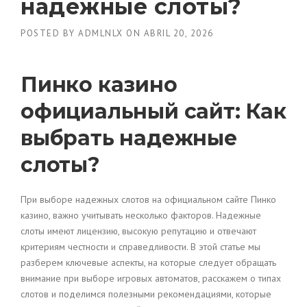
надежные слоты?
POSTED BY
ADMLNLX
ON
ABRIL 20, 2026
Пинко казино
официальный сайт: Как
выбрать надежные
слоты?
При выборе надежных слотов на официальном сайте Пинко
казино, важно учитывать несколько факторов. Надежные
слоты имеют лицензию, высокую репутацию и отвечают
критериям честности и справедливости. В этой статье мы
разберем ключевые аспекты, на которые следует обращать
внимание при выборе игровых автоматов, расскажем о типах
слотов и поделимся полезными рекомендациями, которые